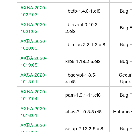
AXBA:2020-
libtdb-1.4.3-1.el8
Bug F
1022:03
AXBA:2020-
libtevent-0.10.2-
Bug F
1021:03
2.el8
AXBA:2020-
libtalloc-2.3.1-2.el8
Bug F
1020:03
AXBA:2020-
krb5-1.18.2-5.el8
Bug F
1019:05
AXSA:2020-
libgcrypt-1.8.5-
Securi
1018:01
4.el8
Upda
AXBA:2020-
pam-1.3.1-11.el8
Bug F
1017:04
AXEA:2020-
atlas-3.10.3-8.el8
Enhance
1016:01
AXBA:2020-
setup-2.12.2-6.el8
Bug F
1015:04