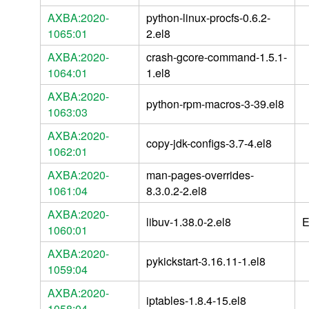
AXBA:2020-
python-linux-procfs-0.6.2-
1065:01
2.el8
AXBA:2020-
crash-gcore-command-1.5.1-
1064:01
1.el8
AXBA:2020-
python-rpm-macros-3-39.el8
1063:03
AXBA:2020-
copy-jdk-configs-3.7-4.el8
1062:01
AXBA:2020-
man-pages-overrides-
1061:04
8.3.0.2-2.el8
AXBA:2020-
libuv-1.38.0-2.el8
E
1060:01
AXBA:2020-
pykickstart-3.16.11-1.el8
1059:04
AXBA:2020-
iptables-1.8.4-15.el8
1058:04