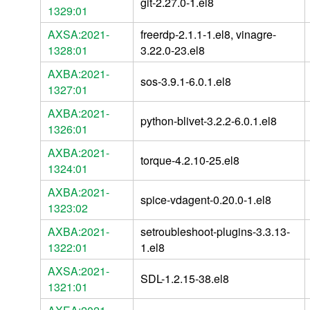
git-2.27.0-1.el8
1329:01
AXSA:2021-
freerdp-2.1.1-1.el8, vinagre-
1328:01
3.22.0-23.el8
AXBA:2021-
sos-3.9.1-6.0.1.el8
1327:01
AXBA:2021-
python-blivet-3.2.2-6.0.1.el8
1326:01
AXBA:2021-
torque-4.2.10-25.el8
1324:01
AXBA:2021-
spice-vdagent-0.20.0-1.el8
1323:02
AXBA:2021-
setroubleshoot-plugins-3.3.13-
1322:01
1.el8
AXSA:2021-
SDL-1.2.15-38.el8
1321:01