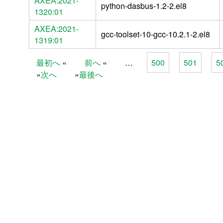
AXEA:2021-
python-dasbus-1.2-2.el8
1320:01
AXEA:2021-
gcc-toolset-10-gcc-10.2.1-2.el8
1319:01
最初へ
前へ
…
500
501
5
Pages
次へ
最後へ