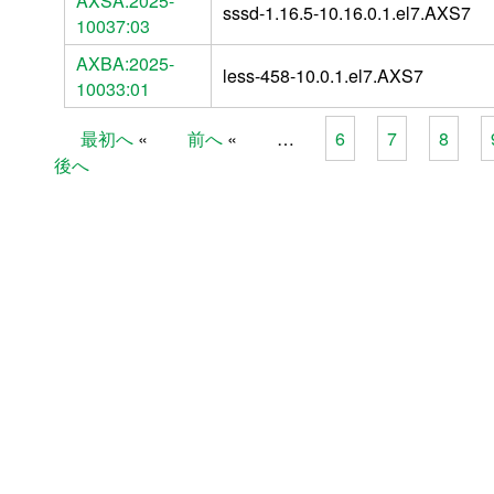
AXSA:2025-
sssd-1.16.5-10.16.0.1.el7.AXS7
10037:03
AXBA:2025-
less-458-10.0.1.el7.AXS7
10033:01
最初へ
前へ
…
6
7
8
Pages
後へ