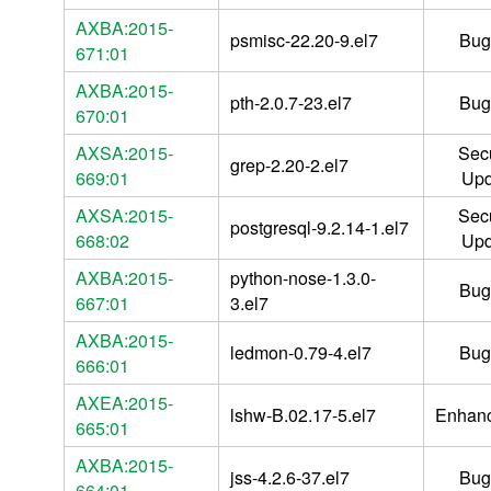
AXBA:2015-
psmisc-22.20-9.el7
Bug
671:01
AXBA:2015-
pth-2.0.7-23.el7
Bug
670:01
AXSA:2015-
Secu
grep-2.20-2.el7
669:01
Upd
AXSA:2015-
Secu
postgresql-9.2.14-1.el7
668:02
Upd
AXBA:2015-
python-nose-1.3.0-
Bug
667:01
3.el7
AXBA:2015-
ledmon-0.79-4.el7
Bug
666:01
AXEA:2015-
lshw-B.02.17-5.el7
Enhan
665:01
AXBA:2015-
jss-4.2.6-37.el7
Bug
664:01