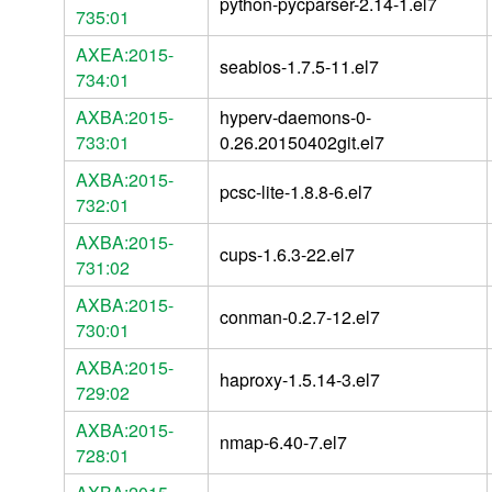
python-pycparser-2.14-1.el7
735:01
AXEA:2015-
seabios-1.7.5-11.el7
734:01
AXBA:2015-
hyperv-daemons-0-
733:01
0.26.20150402git.el7
AXBA:2015-
pcsc-lite-1.8.8-6.el7
732:01
AXBA:2015-
cups-1.6.3-22.el7
731:02
AXBA:2015-
conman-0.2.7-12.el7
730:01
AXBA:2015-
haproxy-1.5.14-3.el7
729:02
AXBA:2015-
nmap-6.40-7.el7
728:01