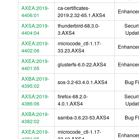
AXEA:2019-
ca-certificates-
Enhance
4406:01
2019.2.32-65.1.AXS4
AXSA:2019-
thunderbird-68.3.0-
Securi
4404:04
3.AXS4
Updat
AXEA:2019-
microcode_ctl-1.17-
Enhance
4402:06
33.23.AXS4
AXEA:2019-
glusterfs-6.0-22.AXS4
Enhance
4401:05
AXBA:2019-
sos-3.2-63.4.0.1.AXS4
Bug F
4395:02
AXSA:2019-
firefox-68.2.0-
Securi
4386:06
4.0.1.AXS4
Updat
AXBA:2019-
samba-3.6.23-53.AXS4
Bug F
4382:02
AXEA:2019-
microcode_ctl-1.17-
Enhance
4381:05
33.19.AXS4