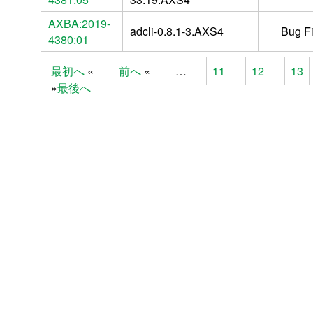
AXBA:2019-
adcli-0.8.1-3.AXS4
Bug F
4380:01
最初へ
前へ
…
11
12
13
Pages
最後へ