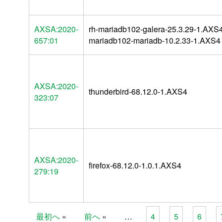
AXSA:2020-
rh-mariadb102-galera-25.3.29-1.AXS4
657:01
mariadb102-mariadb-10.2.33-1.AXS4
AXSA:2020-
thunderbird-68.12.0-1.AXS4
323:07
AXSA:2020-
firefox-68.12.0-1.0.1.AXS4
279:19
最初へ
前へ
…
4
5
6