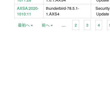
AXSA:2020-
thunderbird-78.5.1-
Security
1010:11
1.AXS4
Update
最初へ
前へ
…
2
3
4
Pages