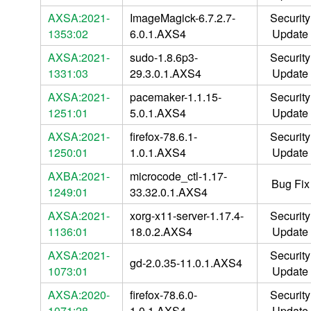
AXSA:2021-
ImageMagick-6.7.2.7-
Security
1353:02
6.0.1.AXS4
Update
AXSA:2021-
sudo-1.8.6p3-
Security
1331:03
29.3.0.1.AXS4
Update
AXSA:2021-
pacemaker-1.1.15-
Security
1251:01
5.0.1.AXS4
Update
AXSA:2021-
firefox-78.6.1-
Security
1250:01
1.0.1.AXS4
Update
AXBA:2021-
microcode_ctl-1.17-
Bug Fix
1249:01
33.32.0.1.AXS4
AXSA:2021-
xorg-x11-server-1.17.4-
Security
1136:01
18.0.2.AXS4
Update
AXSA:2021-
Security
gd-2.0.35-11.0.1.AXS4
1073:01
Update
AXSA:2020-
firefox-78.6.0-
Security
1071:28
1.0.1.AXS4
Update