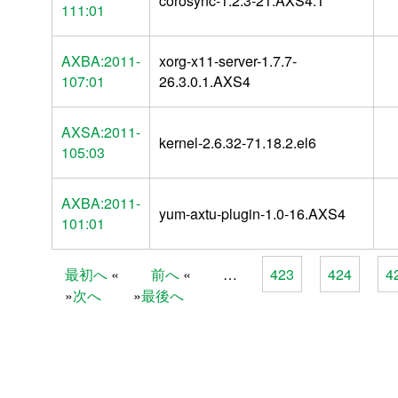
corosync-1.2.3-21.AXS4.1
111:01
AXBA:2011-
xorg-x11-server-1.7.7-
107:01
26.3.0.1.AXS4
AXSA:2011-
kernel-2.6.32-71.18.2.el6
105:03
AXBA:2011-
yum-axtu-plugin-1.0-16.AXS4
101:01
最初へ
前へ
…
423
424
4
Pages
次へ
最後へ