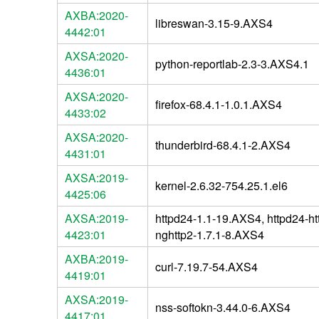
AXBA:2020-
libreswan-3.15-9.AXS4
4442:01
AXSA:2020-
python-reportlab-2.3-3.AXS4.1
4436:01
AXSA:2020-
firefox-68.4.1-1.0.1.AXS4
4433:02
AXSA:2020-
thunderbird-68.4.1-2.AXS4
4431:01
AXSA:2019-
kernel-2.6.32-754.25.1.el6
4425:06
AXSA:2019-
httpd24-1.1-19.AXS4, httpd24-ht
4423:01
nghttp2-1.7.1-8.AXS4
AXBA:2019-
curl-7.19.7-54.AXS4
4419:01
AXSA:2019-
nss-softokn-3.44.0-6.AXS4
4417:01