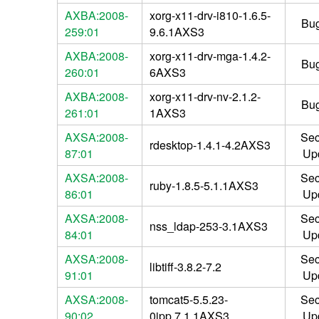
AXBA:2008-
xorg-x11-drv-i810-1.6.5-
Bug
259:01
9.6.1AXS3
AXBA:2008-
xorg-x11-drv-mga-1.4.2-
Bug
260:01
6AXS3
AXBA:2008-
xorg-x11-drv-nv-2.1.2-
Bug
261:01
1AXS3
AXSA:2008-
Sec
rdesktop-1.4.1-4.2AXS3
87:01
Up
AXSA:2008-
Sec
ruby-1.8.5-5.1.1AXS3
86:01
Up
AXSA:2008-
Sec
nss_ldap-253-3.1AXS3
84:01
Up
AXSA:2008-
Sec
libtiff-3.8.2-7.2
91:01
Up
AXSA:2008-
tomcat5-5.5.23-
Sec
90:02
0jpp.7.1.1AXS3
Up