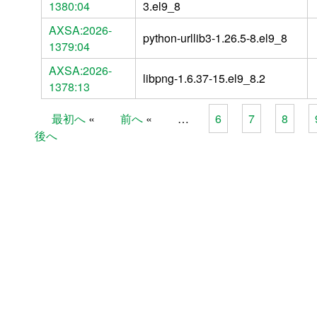
1380:04
3.el9_8
AXSA:2026-
python-urllib3-1.26.5-8.el9_8
1379:04
AXSA:2026-
libpng-1.6.37-15.el9_8.2
1378:13
最初へ
前へ
…
6
7
8
Pages
後へ