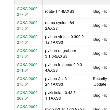
AXBA:2009-
rdate-1.4-8AXS3
Bug Fix
277:01
AXBA:2009-
qemu-system-84-
Bug Fix
275:01
2AXS3
AXBA:2009-
python-virtinst-0.300.2-
Bug Fix
274:01
12.1AXS3
AXBA:2009-
python-urlgrabber-
Bug Fix
273:01
3.1.0-5AXS3
AXBA:2009-
python-iniparse-0.2.3-
Bug Fix
271:01
4AXS3
AXSA:2009-
python-2.4.3-
Security
270:01
24.1AXS3
Update
AXBA:2009-
pykickstart-0.43.3-
Bug Fix
269:01
1.1AXS3
AXBA:2009-
pygtk2-2.10.1-12AXS3
Bug Fix