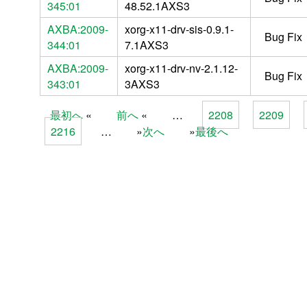
345:01
48.52.1AXS3
AXBA:2009-
xorg-x11-drv-sis-0.9.1-
Bug Fix
344:01
7.1AXS3
AXBA:2009-
xorg-x11-drv-nv-2.1.12-
Bug Fix
343:01
3AXS3
最初へ
前へ
…
2208
2209
Pages
2216
…
次へ
最後へ