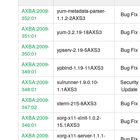
AXBA:2009-
yum-metadata-parser-
Bug Fix
352:01
1.1.2-2AXS3
AXBA:2009-
yum-3.2.19-18AXS3
Bug Fix
351:01
AXBA:2009-
ypserv-2.19-5AXS3
Bug Fix
350:01
AXBA:2009-
ypbind-1.19-11AXS3
Bug Fix
349:01
AXSA:2009-
xulrunner-1.9.0.10-
Security
348:01
1.1AXS3
Update
AXBA:2009-
xterm-215-8AXS3
Bug Fix
347:02
AXBA:2009-
xorg-x11-xinit-1.0.2-
Bug Fix
346:01
15.1AXS3
AXBA:2009-
xorg-x11-server-1.1.1-
Bug Fix