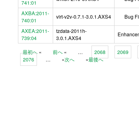
741:01
AXBA:2011-
virt-v2v-0.7.1-3.0.1.AXS4
Bug F
740:01
AXEA:2011-
tzdata-2011h-
Enhance
739:04
3.0.1.AXS4
最初へ
前へ
…
2068
2069
Pages
2076
…
次へ
最後へ