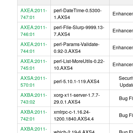
AXEA:2011-
perl-DateTime-0.5300-
Enhance
747:01
1.AXS4
AXEA:2011-
perl-File-Slurp-9999.13-
Enhance
746:01
7.AXS4
AXEA:2011-
perl-Params-Validate-
Enhance
744:01
0.92-3.AXS4
AXEA:2011-
perl-List-MoreUtils-0.22-
Enhance
745:01
10.AXS4
AXSA:2011-
Securi
perl-5.10.1-119.AXS4
570:01
Updat
AXBA:2011-
xorg-x11-server-1.7.7-
Bug F
743:02
29.0.1.AXS4
AXBA:2011-
xmlrpc-c-1.16.24-
Bug F
742:01
1200.1840.AXS4.4
AXBA:2011-
which-2.19-6.AXS4
Bug F