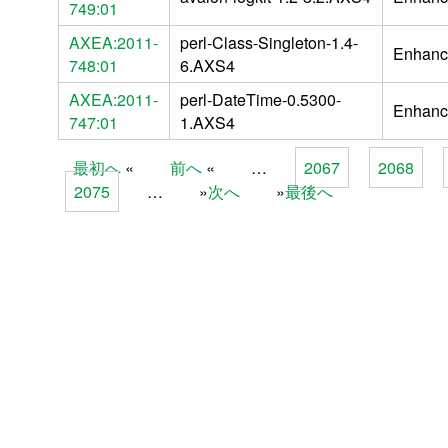
749:01
AXEA:2011-
perl-Class-Singleton-1.4-
Enhanc
748:01
6.AXS4
AXEA:2011-
perl-DateTime-0.5300-
Enhanc
747:01
1.AXS4
最初へ
前へ
…
2067
2068
Pages
2075
…
次へ
最後へ