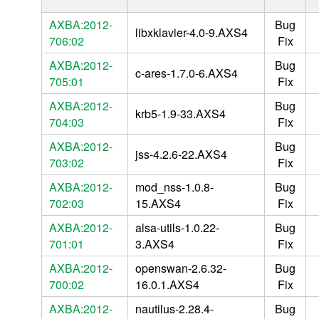
AXBA:2012-
Bug
libxklavier-4.0-9.AXS4
706:02
Fix
AXBA:2012-
Bug
c-ares-1.7.0-6.AXS4
705:01
Fix
AXBA:2012-
Bug
krb5-1.9-33.AXS4
704:03
Fix
AXBA:2012-
Bug
jss-4.2.6-22.AXS4
703:02
Fix
AXBA:2012-
mod_nss-1.0.8-
Bug
702:03
15.AXS4
Fix
AXBA:2012-
alsa-utils-1.0.22-
Bug
701:01
3.AXS4
Fix
AXBA:2012-
openswan-2.6.32-
Bug
700:02
16.0.1.AXS4
Fix
AXBA:2012-
nautilus-2.28.4-
Bug