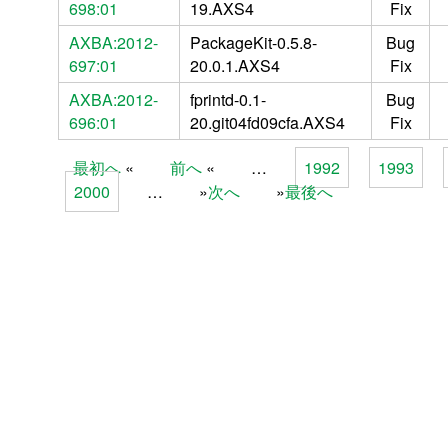
698:01
19.AXS4
Fix
AXBA:2012-
PackageKit-0.5.8-
Bug
697:01
20.0.1.AXS4
Fix
AXBA:2012-
fprintd-0.1-
Bug
696:01
20.git04fd09cfa.AXS4
Fix
最初へ
前へ
…
1992
1993
Pages
2000
…
次へ
最後へ