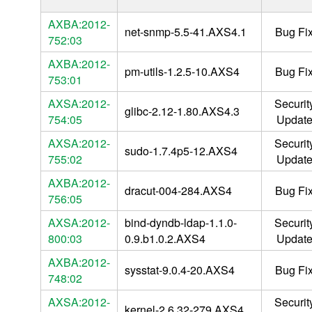
AXBA:2012-
net-snmp-5.5-41.AXS4.1
Bug Fi
752:03
AXBA:2012-
pm-utils-1.2.5-10.AXS4
Bug Fi
753:01
AXSA:2012-
Securit
glibc-2.12-1.80.AXS4.3
754:05
Updat
AXSA:2012-
Securit
sudo-1.7.4p5-12.AXS4
755:02
Updat
AXBA:2012-
dracut-004-284.AXS4
Bug Fi
756:05
AXSA:2012-
bind-dyndb-ldap-1.1.0-
Securit
800:03
0.9.b1.0.2.AXS4
Updat
AXBA:2012-
sysstat-9.0.4-20.AXS4
Bug Fi
748:02
AXSA:2012-
Securit
kernel-2.6.32-279.AXS4