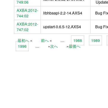
749:06
Updat
AXBA:2012-
libhbaapi-2.2-14.AXS4
Bug Fi
744:02
AXBA:2012-
upstart-0.6.5-12.AXS4
Bug Fi
747:02
最初へ
前へ
…
1988
1989
Pages
1996
…
次へ
最後へ