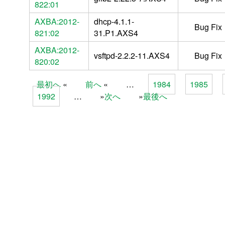
822:01
AXBA:2012-
dhcp-4.1.1-
Bug Fix
821:02
31.P1.AXS4
AXBA:2012-
vsftpd-2.2.2-11.AXS4
Bug Fix
820:02
最初へ
前へ
…
1984
1985
Pages
1992
…
次へ
最後へ