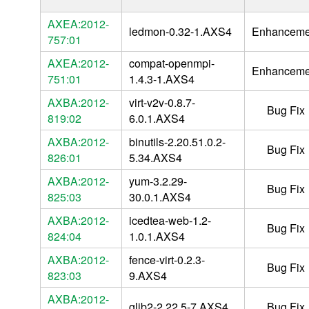
AXEA:2012-
ledmon-0.32-1.AXS4
Enhanceme
757:01
AXEA:2012-
compat-openmpi-
Enhanceme
751:01
1.4.3-1.AXS4
AXBA:2012-
virt-v2v-0.8.7-
Bug Fix
819:02
6.0.1.AXS4
AXBA:2012-
binutils-2.20.51.0.2-
Bug Fix
826:01
5.34.AXS4
AXBA:2012-
yum-3.2.29-
Bug Fix
825:03
30.0.1.AXS4
AXBA:2012-
icedtea-web-1.2-
Bug Fix
824:04
1.0.1.AXS4
AXBA:2012-
fence-virt-0.2.3-
Bug Fix
823:03
9.AXS4
AXBA:2012-
glib2-2.22.5-7.AXS4
Bug Fix