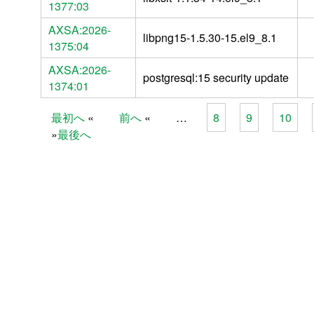
1377:03
AXSA:2026-
libpng15-1.5.30-15.el9_8.1
1375:04
AXSA:2026-
postgresql:15 security update
1374:01
最初へ
前へ
…
8
9
10
Pages
最後へ